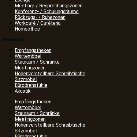
Meeting- / Besprechungszonen
Konferenz- / Schulungsräume
Rückzugs- / Ruhezonen
Workcafé / Caféteria
Homeoffice
Produkte
Empfangstheken
Wartemöbel
Stauraum / Schränke
Meetingzonen
Höhenverstellbare Schreibtische
Sitzmöbel
Bürodrehstühle
Akustik
Empfangstheken
Wartemöbel
Stauraum / Schränke
Meetingzonen
Höhenverstellbare Schreibtische
Sitzmöbel
Bürodrehstühle