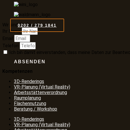
Wir sind für Sie da
0202 / 279 1841
Ihr Name
Email
Telefon
Ich bin damit einverstanden, dass meine Daten zur Beantwo
ABSENDEN
Kompetenzen
3D-Renderings
VR-Planung (Virtual Reality)
Arbeitsstättenverordnung
Raumplanung
Flächennutzung
Beratung / Workshop
3D-Renderings
VR-Planung (Virtual Reality)